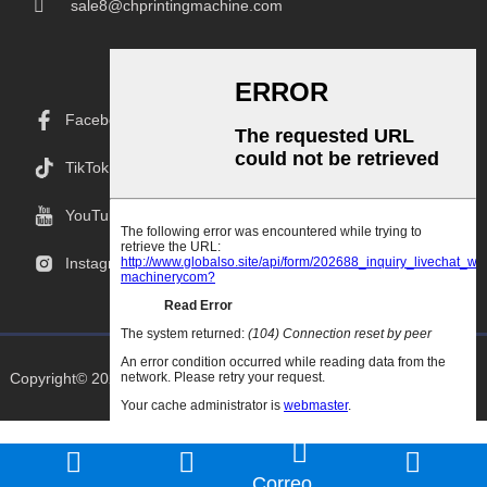
sale8@chprintingmachine.com
Facebook
TikTok
YouTube
Instagram
Copyright© 2025 Goodao.Cn Todos Los Derechos Reservados
Correo