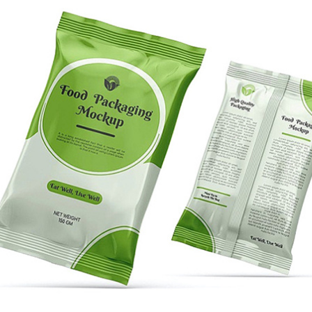
VISUALIZACIÓN DE
MUESTRA
a máquina de impresión flexográfica Servo Stack
iene una amplia gama de materiales de aplicación
 es altamente adaptable a diversos materiales,
omo película transparente, tela no tejida, papel,
asos de papel, etc.