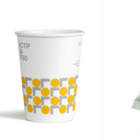
L
t
y
c
v