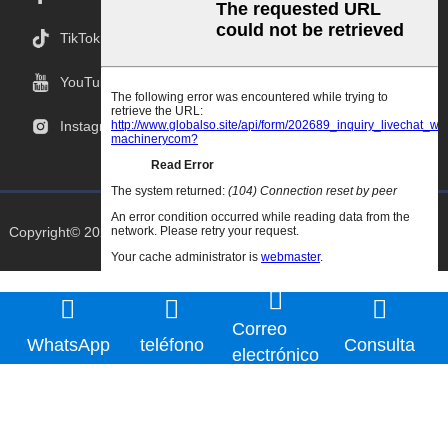
TikTok
YouTube
Instagram
Copyright© 2025 Goodao.Cn Todos Los Derechos Reservados
Correo
WhatsApp
teléfono
Consulta
electrónico