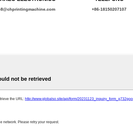
e8@chprintingmachine.com
+86-18150207107