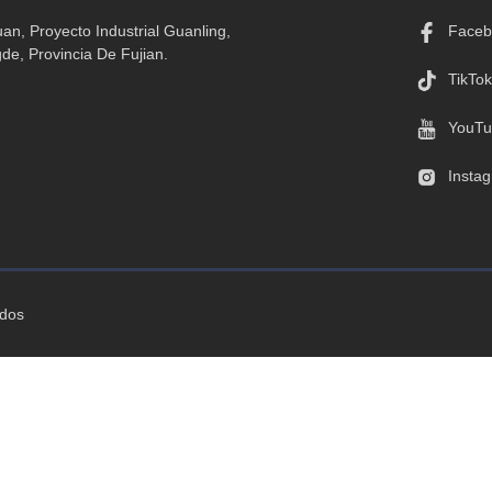
an, Proyecto Industrial Guanling,
Faceb
e, Provincia De Fujian.
TikTok
YouTu
Insta
ados