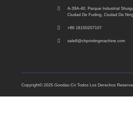
A-39A-40, Parque Industrial Shuigu
Ciudad De Fuding, Ciudad De Ningd
+86 18150207107
sale8@chprintingmachine.com
Copyright© 2025 Goodao.Cn Todos Los Derechos Reserv