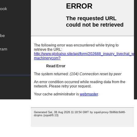
ook
be
gram