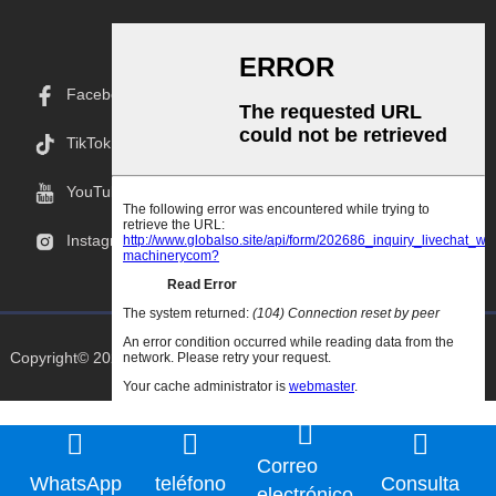
Facebook
TikTok
YouTube
Instagram
Copyright© 2025 Goodao.Cn Todos Los Derechos Reservados
Correo
WhatsApp
teléfono
Consulta
electrónico