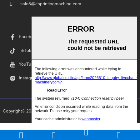
sale8@chprintingmachine.com
Facebook
TikTok
YouTube
Instagram
Copyright© 2025 Goodao.Cn Todos Los Derechos Reservados